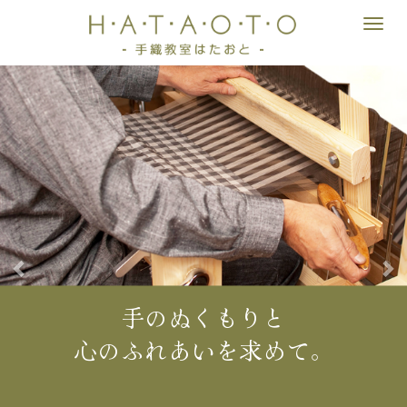
M
e
n
前
次
u
へ
へ
手のぬくもりと
心のふれあいを求めて。