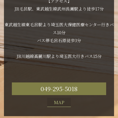
【アクセス】
JR毛呂駅、東武越生線武州長瀬駅より徒歩17分
東武越生線東毛呂駅より埼玉医大保健医療センター行きバ
ス10分
バス停毛呂石原徒歩3分
JR川越線高麗川駅より埼玉医大行きバス15分
049-295-5018
MAP