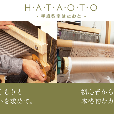
前
次
へ
へ
初心者から初められる
本格的なカリキュラム